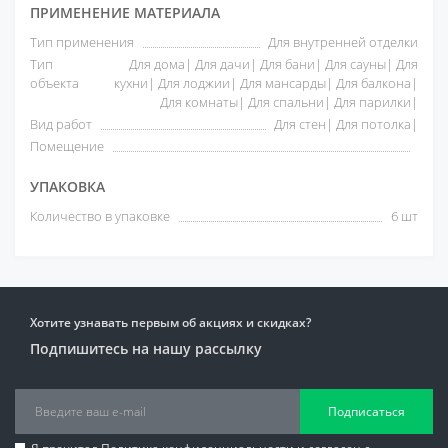
ПРИМЕНЕНИЕ МАТЕРИАЛА
Тип применения
Для внутренней отделки
Тип
Для дома| Для дачи| Для бани| Для сауны| Для
объекта
кухни| Для лоджии| Для мансарды| Для балкона|
Для комнаты| Для спальни| Для парилки|
Вид работ
Для стен| Для потолка|
Помещение
УПАКОВКА
Количество в упаковке
6 шт
Хотите узнавать первым об акциях и скидках?
Подпишитесь на нашу рассылку
Подписаться