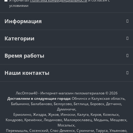
Я прочитал
Политика конфиденциальности
и согласен с
условиями
Информация
Категории
Время работы
Наши контакты
ЛесОптом40 - Интернет-магазин пиломатериалов © 2026
Доставляем в следующие города:
Обнинск и Калужская область,
Бабынино, Балабаново, Белоусово, Бетлица, Боровск, Детчино,
Думиничи,
Ермолино, Жиздра, Жуков, Износки, Калуга, Киров, Козельск,
Кондрово, Кремёнки, Людиново, Малоярославец, Медынь, Мещовск,
Мосальск,
Перемышль, Сосенский, Спас-Деменск, Сухиничи, Таруса, Ульяново,