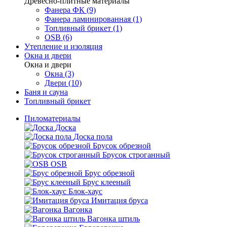
Древесно-плитные материалы
Фанера ФК (9)
Фанера ламинированная (1)
Топливный брикет (1)
OSB (6)
Утепление и изоляция
Окна и двери
Окна и двери
Окна (3)
Двери (10)
Баня и сауна
Топливный брикет
Пиломатериалы
Доска
Доска пола
Брусок обрезной
Брусок строганный
OSB
Брус обрезной
Брус клееный
Блок-хаус
Имитация бруса
Вагонка
Вагонка штиль