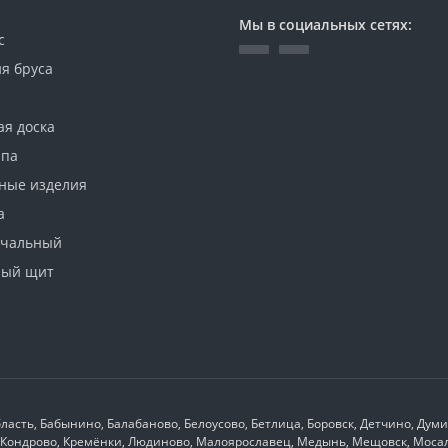
Мы в социальных сетях:
с
я бруса
ая доска
ипа
ные изделия
а
ачальный
ный щит
ласть, Бабынино, Балабаново, Белоусово, Бетлица, Боровск, Детчино, Дум
к, Кондрово, Кремёнки, Людиново, Малоярославец, Медынь, Мещовск, Мосал