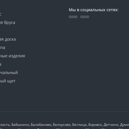
Мы в социальных сетях:
с
я бруса
ая доска
ипа
ные изделия
а
ачальный
ный щит
ласть, Бабынино, Балабаново, Белоусово, Бетлица, Боровск, Детчино, Дум