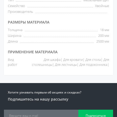
Тип
Мебельный щит
Семейство
Хвойные
Производитель
РАЗМЕРЫ МАТЕРИАЛА
Толщина
18 мм
Ширина
200 мм
Длина
2500 мм
ПРИМЕНЕНИЕ МАТЕРИАЛА
Вид
Для шкафа| Для кровати| Для стола| Для
работ
столешницы| Для лестницы| Для подоконника|
Хотите узнавать первым об акциях и скидках?
Подпишитесь на нашу рассылку
Подписаться