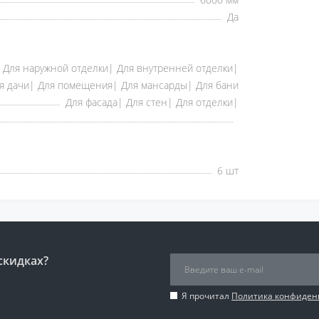
Да
Для наружной отделки| Для внутренней отделки|
я дачи| Для помещения| Для мансарды| Для бани
Для фасада| Для стен| Для отделки|
6 шт
скидках?
Я прочитал
Политика конфиден