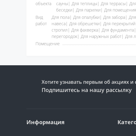
объекта
сауны| Для теплицы| Для террасы| Для
беседки| Для парилки| Для помещения
Вид
Для пола| Для опалубки| Для забора| Дл
работ
навеса| Для обрешетки| Для перекрытий|
стропил| Для фахверка| Для фундамента|
перегородок| Для наружных работ| Для л
Помещение
Хотите узнавать первым об акциях и 
Подпишитесь на нашу рассылку
Информация
Катег