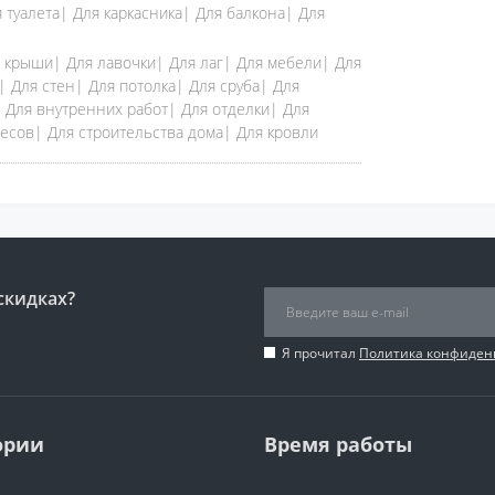
 туалета| Для каркасника| Для балкона| Для
я крыши| Для лавочки| Для лаг| Для мебели| Для
 Для стен| Для потолка| Для сруба| Для
 Для внутренних работ| Для отделки| Для
есов| Для строительства дома| Для кровли
скидках?
Я прочитал
Политика конфиден
ории
Время работы