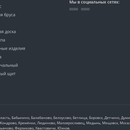
Мы в социальных сетях:
с
я бруса
ая доска
ипа
ные изделия
а
ачальный
ный щит
ласть, Бабынино, Балабаново, Белоусово, Бетлица, Боровск, Детчино, Дум
к, Кондрово, Кремёнки, Людиново, Малоярославец, Медынь, Мещовск, Мосал
льяново, Ферзиково, Хвастовичи, Юхнов.