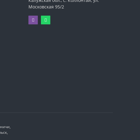
Калужская обл., с. Коллонтай, ул.
Московская 95/2
иничи,
ьск,