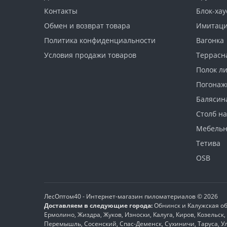
Контакты
Блок-хау
Обмен и возврат товара
Имитаци
Политика конфиденциальности
Вагонка
Условия продажи товаров
Террасн
Полок л
Погонаж
Балясин
Столб н
Мебель
Тетива
OSB
ЛесОптом40 - Интернет-магазин пиломатериалов © 2026
Доставляем в следующие города:
Обнинск и Калужская об
Ермолино, Жиздра, Жуков, Износки, Калуга, Киров, Козельс
Перемышль, Сосенский, Спас-Деменск, Сухиничи, Таруса, У